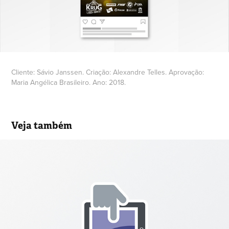
Cliente:
Sávio Janssen.
Criação:
Alexandre Telles.
Aprovação:
Maria Angélica Brasileiro.
Ano:
2018.
Veja também
Identidade visual para plataforma 
online de treinamento